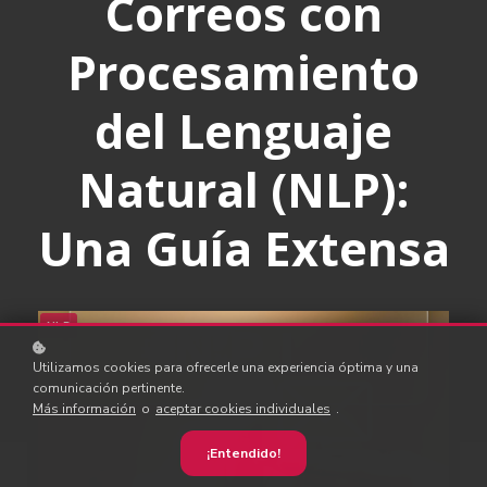
Correos con
Procesamiento
del Lenguaje
Natural (NLP):
Una Guía Extensa
NLP
Utilizamos cookies para ofrecerle una experiencia óptima y una
comunicación pertinente.
Más información
o
aceptar cookies individuales
.
¡Entendido!