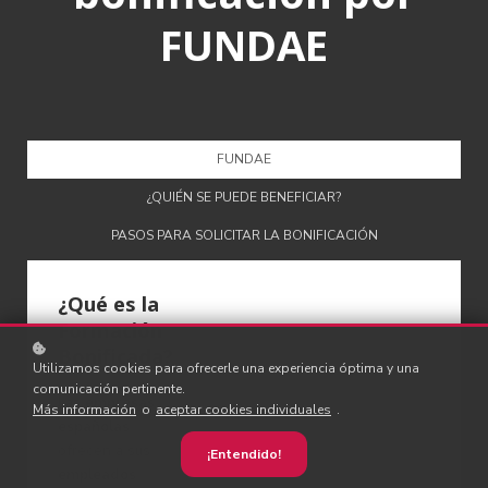
FUNDAE
FUNDAE
¿QUIÉN SE PUEDE BENEFICIAR?
PASOS PARA SOLICITAR LA BONIFICACIÓN
¿Qué es la
Formación
Bonificada?
Utilizamos cookies para ofrecerle una experiencia óptima y una
comunicación pertinente.
Las
empresas
Más información
o
aceptar cookies individuales
.
españolas
ofrecen a sus
¡Entendido!
empleados