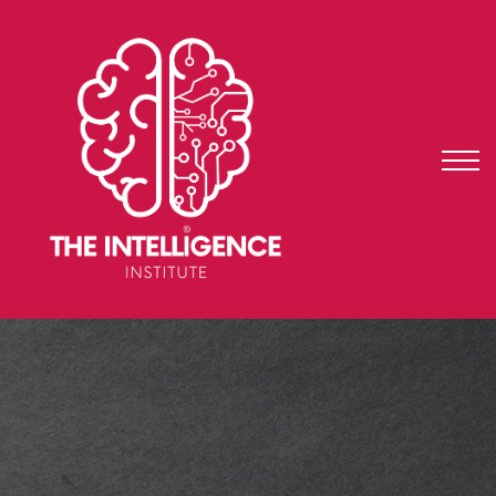
auditoría
fundae
testimonios
ENTRAR
REGISTRARME