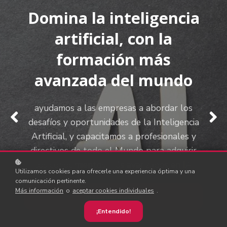
Domina la inteligencia
más de 10.000
La revolución del
artificial, con la
profesionales en dos
conocimiento empieza
formación más
años
aquí
avanzada del mundo
una cifra que refleja la confianza que
En THE INTELLIGENCE Institute ofrecemos
ayudamos a las empresas a abordar los
empresas y directivos de todo el mundo
una combinación integral de programas de
desafíos y oportunidades de la Inteligencia
depositan en nuestra metodología práctica
formación y servicios de consultoría en
Artificial, y capacitamos a profesionales y
y en nuestros programas orientados a
inteligencia artificial.
directivos de todo el Mundo para adquirir
resultados
los conocimientos más avanzados en IA
Utilizamos cookies para ofrecerle una experiencia óptima y una
más información
comunicación pertinente.
más información
Más información
o
aceptar cookies individuales
.
más información
¡Entendido!