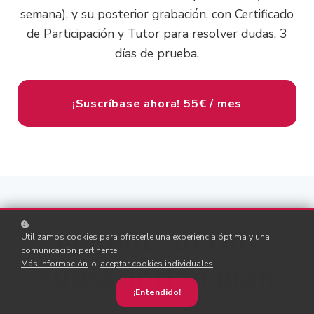
semana), y su posterior grabación, con Certificado
de Participación y Tutor para resolver dudas. 3
días de prueba.
¡Suscríbase ahora!
55€ / mes
Benefits of this
Utilizamos cookies para ofrecerle una experiencia óptima y una
comunicación pertinente.
Más información
o
aceptar cookies individuales
.
subscription plan
¡Entendido!