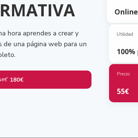
ORMATIVA
Online
na hora aprendes a crear y
Utilidad
os de una página web para un
100% 
leto.
Precio
180€
50€
55€